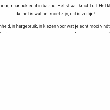
n mooi, maar ook echt in balans. Het straalt kracht uit. Het
dat het is wat het moet zijn, dat is zo fijn!
mheid, in hergebruik, in kiezen voor wat je echt mooi vind
 bij hen past, waar ze zich prettig in voelen en waar ze v
 hebben met de mensen voor en met wie ik werk. Ik houd v
en eerlijk. Van een toffe samenwerking krijg ik energie.
e elkaar. Dan gebeuren er mooie dingen. Zo fijn als het re
gnaleren van (duurzame) ontwikkelingen en innovaties en 
erkt plan maar ook in improviseren ben ik sterk. Van niet
bewaren en zorgen dat het goed komt.