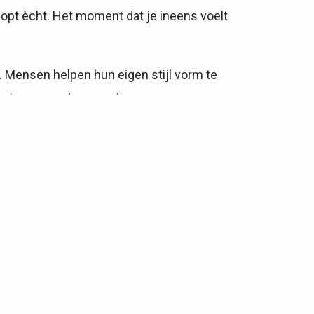
 klopt ècht. Het moment dat je ineens voelt
t. Mensen helpen hun eigen stijl vorm te
ele jaren mee kunnen doen.⁠
an een informele en open benadering, puur
sultaat ook mijzelf verrast!
hier dan ook iets mee doen. Iets moois
s iets maken. Mogelijkheden zien. Rust