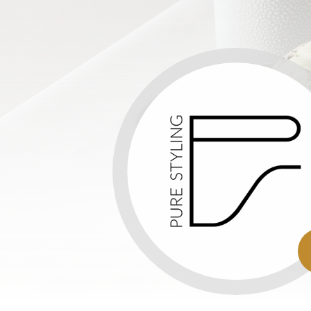
12:
VE
CO
PR