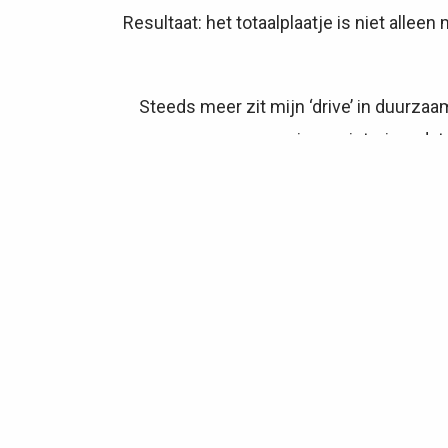
Resultaat: het totaalplaatje is niet allee
Steeds meer zit mijn ‘drive’ in duurzaa
geven in een interieur dat
Het is voor mij belangrijk een ‘klik’ te
In een goed team versterk j
Mijn expertise is het aanvoelen en si
creëren. Verrassen. Vanuit een uitgew