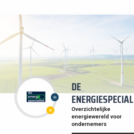
DE
17:
PARTNERSCHAP
ENERGIESPECIAL
OM
DOELSTELLINGEN
7:
TE BEREIKEN
BETAALBARE
Overzichtelijke
EN
DUURZAME
energiewereld voor
ENERGIE
ondernemers